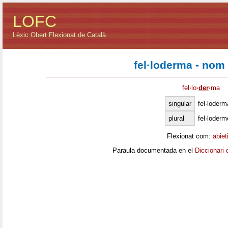
LOFC
Lèxic Obert Flexionat de Català
fel·loderma - nom
fel
·
lo
·
der
·
ma
singular
fel·loderm
plural
fel·loder
Flexionat com:
abiet
Paraula documentada en el
Diccionari 