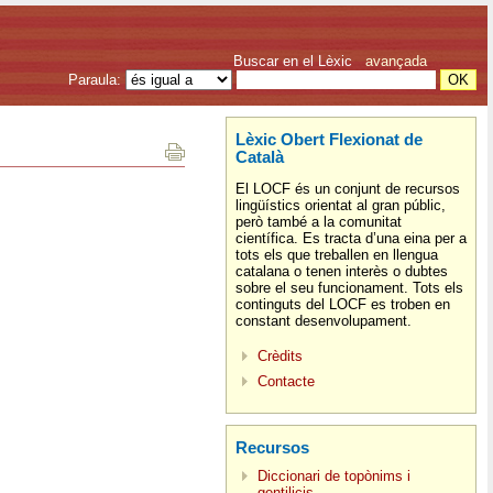
Buscar en el Lèxic
avançada
Paraula:
Lèxic Obert Flexionat de
Català
El LOCF és un conjunt de recursos
lingüístics orientat al gran públic,
però també a la comunitat
científica. Es tracta d’una eina per a
tots els que treballen en llengua
catalana o tenen interès o dubtes
sobre el seu funcionament. Tots els
continguts del LOCF es troben en
constant desenvolupament.
Crèdits
Contacte
Recursos
Diccionari de topònims i
gentilicis