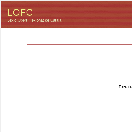
LOFC
Lèxic Obert Flexionat de Català
Paraula