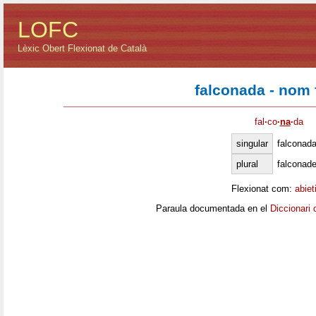
LOFC
Lèxic Obert Flexionat de Català
falconada - nom
fal
·
co
·
na
·
da
singular
falconad
plural
falconad
Flexionat com:
abiet
Paraula documentada en el
Diccionari 