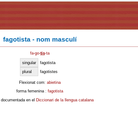
fagotista - nom masculí
fa
·
go
·
tis
·
ta
singular
fagotista
plural
fagotistes
Flexionat com:
abietina
forma femenina :
fagotista
 documentada en el
Diccionari de la llengua catalana