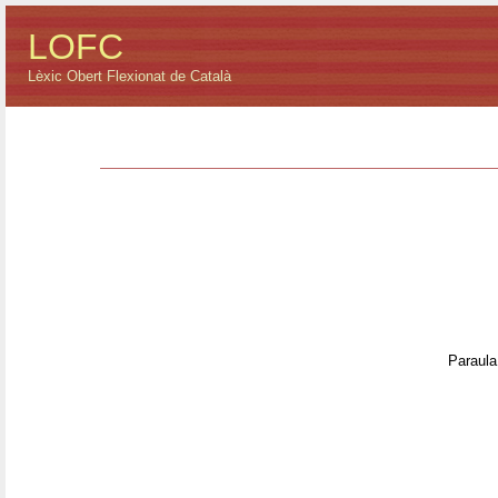
LOFC
Lèxic Obert Flexionat de Català
Paraula