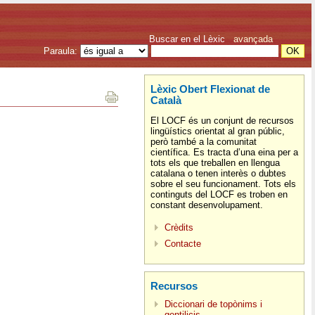
Buscar en el Lèxic
avançada
Paraula:
Lèxic Obert Flexionat de
Català
El LOCF és un conjunt de recursos
lingüístics orientat al gran públic,
però també a la comunitat
científica. Es tracta d’una eina per a
tots els que treballen en llengua
catalana o tenen interès o dubtes
sobre el seu funcionament. Tots els
continguts del LOCF es troben en
constant desenvolupament.
Crèdits
Contacte
Recursos
Diccionari de topònims i
gentilicis