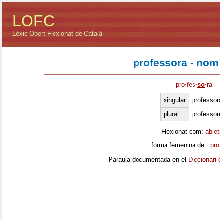
LOFC
Lèxic Obert Flexionat de Català
professora - nom
pro
·
fes
·
so
·
ra
singular
professor
plural
professor
Flexionat com:
abiet
forma femenina de :
pro
Paraula documentada en el
Diccionari 