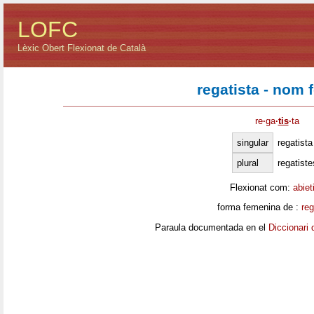
LOFC
Lèxic Obert Flexionat de Català
regatista - nom 
re
·
ga
·
tis
·
ta
singular
regatista
plural
regatiste
Flexionat com:
abiet
forma femenina de :
reg
Paraula documentada en el
Diccionari 