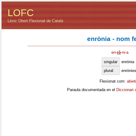
LOFC
Lèxic Obert Flexionat de Català
enrònia - nom 
en
·
rò
·
ni
·
a
singular
enrònia
plural
enrònie
Flexionat com:
abiet
Paraula documentada en el
Diccionari 