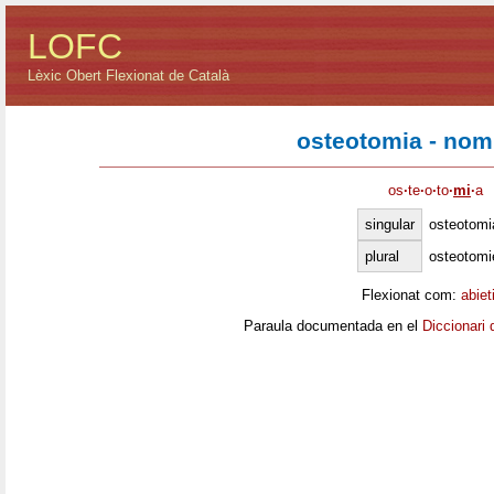
LOFC
Lèxic Obert Flexionat de Català
osteotomia - nom
os
·
te
·
o
·
to
·
mi
·
a
singular
osteotomi
plural
osteotomi
Flexionat com:
abiet
Paraula documentada en el
Diccionari 