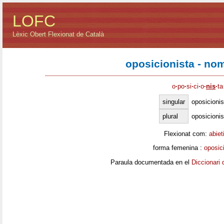
LOFC
Lèxic Obert Flexionat de Català
oposicionista - no
o
·
po
·
si
·
ci
·
o
·
nis
·
ta
singular
oposicionis
plural
oposicioni
Flexionat com:
abiet
forma femenina :
oposic
Paraula documentada en el
Diccionari 