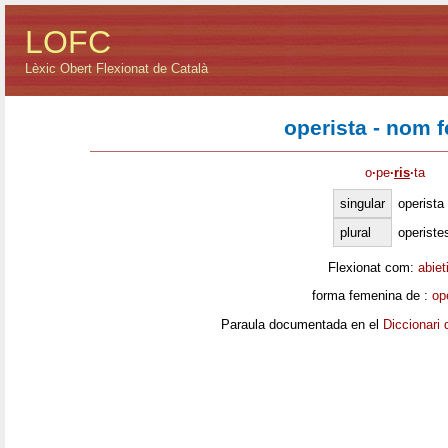
LOFC
Lèxic Obert Flexionat de Català
operista - nom 
o
·
pe
·
ris
·
ta
singular
operista
plural
operiste
Flexionat com:
abiet
forma femenina de :
op
Paraula documentada en el
Diccionari 