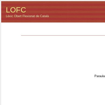
LOFC
Lèxic Obert Flexionat de Català
Paraula