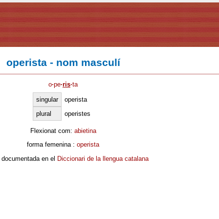
operista - nom masculí
o
·
pe
·
ris
·
ta
singular
operista
plural
operistes
Flexionat com:
abietina
forma femenina :
operista
 documentada en el
Diccionari de la llengua catalana