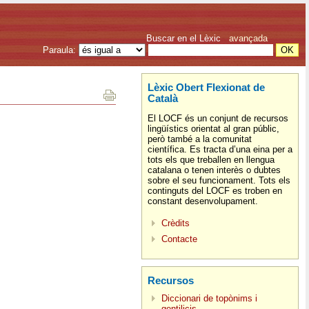
Buscar en el Lèxic
avançada
Paraula:
Lèxic Obert Flexionat de
Català
El LOCF és un conjunt de recursos
lingüístics orientat al gran públic,
però també a la comunitat
científica. Es tracta d’una eina per a
tots els que treballen en llengua
catalana o tenen interès o dubtes
sobre el seu funcionament. Tots els
continguts del LOCF es troben en
constant desenvolupament.
Crèdits
Contacte
Recursos
Diccionari de topònims i
gentilicis