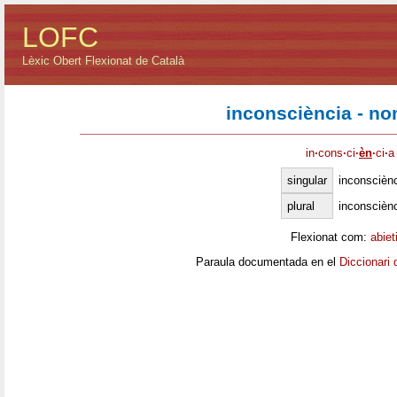
LOFC
Lèxic Obert Flexionat de Català
inconsciència - n
in
·
cons
·
ci
·
èn
·
ci
·
a
singular
inconscièn
plural
inconscièn
Flexionat com:
abiet
Paraula documentada en el
Diccionari 