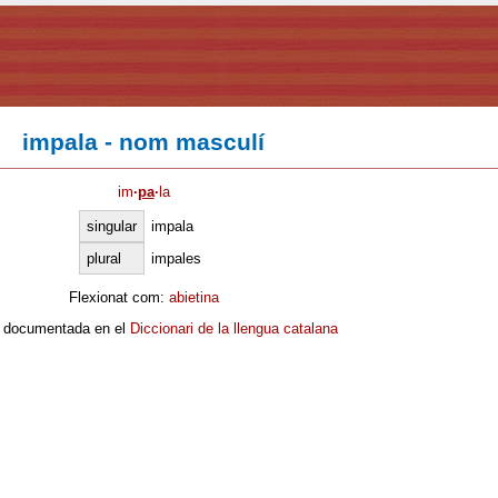
impala - nom masculí
im
·
pa
·
la
singular
impala
plural
impales
Flexionat com:
abietina
 documentada en el
Diccionari de la llengua catalana