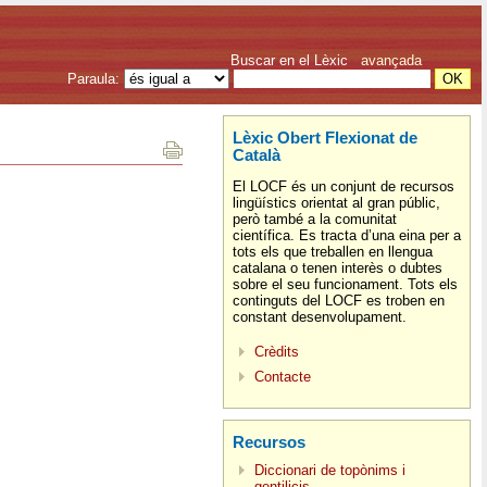
Buscar en el Lèxic
avançada
Paraula:
Lèxic Obert Flexionat de
Català
El LOCF és un conjunt de recursos
lingüístics orientat al gran públic,
però també a la comunitat
científica. Es tracta d’una eina per a
tots els que treballen en llengua
catalana o tenen interès o dubtes
sobre el seu funcionament. Tots els
continguts del LOCF es troben en
constant desenvolupament.
Crèdits
Contacte
Recursos
Diccionari de topònims i
gentilicis