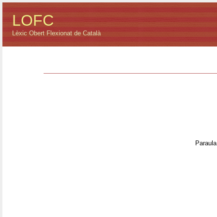
LOFC
Lèxic Obert Flexionat de Català
Paraula