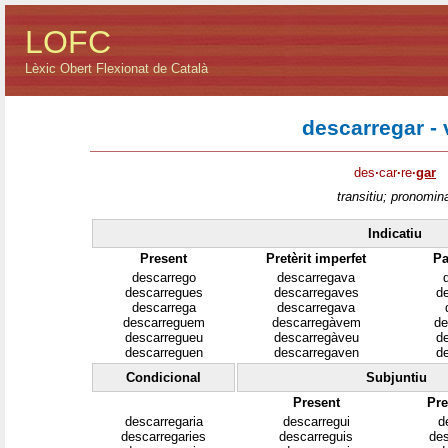
LOFC
Lèxic Obert Flexionat de Català
descarregar - 
des
·
car
·
re
·
gar
transitiu; pronomina
Indicatiu
Present
Pretèrit imperfet
Pa
descarrego
descarregava
descarregues
descarregaves
d
descarrega
descarregava
descarreguem
descarregàvem
de
descarregueu
descarregàveu
d
descarreguen
descarregaven
d
Condicional
Subjuntiu
Present
Pre
descarregaria
descarregui
d
descarregaries
descarreguis
des