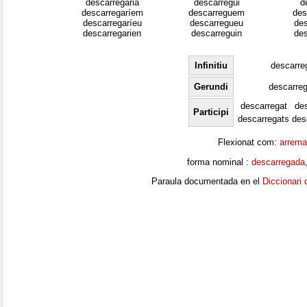
descarregaria
descarregui
d
descarregaríem
descarreguem
des
descarregaríeu
descarregueu
des
descarregarien
descarreguin
des
Infinitiu
descarre
Gerundi
descarreg
descarregat
de
Participi
descarregats
des
Flexionat com:
arrema
forma nominal :
descarregada
Paraula documentada en el
Diccionari 