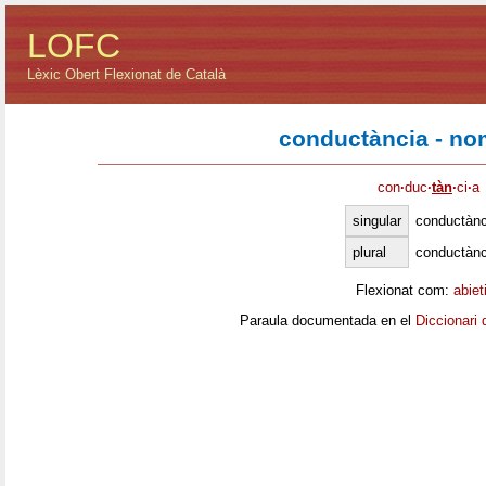
LOFC
Lèxic Obert Flexionat de Català
conductància - no
con
·
duc
·
tàn
·
ci
·
a
singular
conductànc
plural
conductànc
Flexionat com:
abiet
Paraula documentada en el
Diccionari 