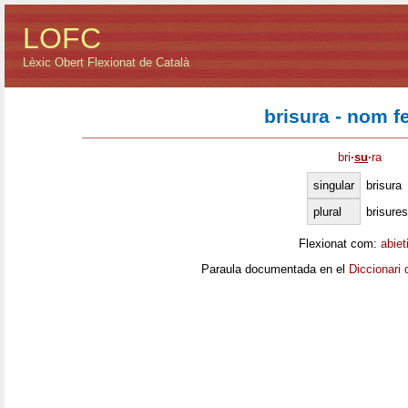
LOFC
Lèxic Obert Flexionat de Català
brisura - nom f
bri
·
su
·
ra
singular
brisura
plural
brisures
Flexionat com:
abiet
Paraula documentada en el
Diccionari 