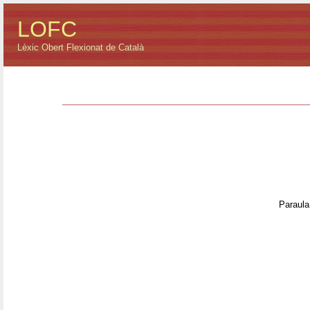
LOFC
Lèxic Obert Flexionat de Català
Paraula