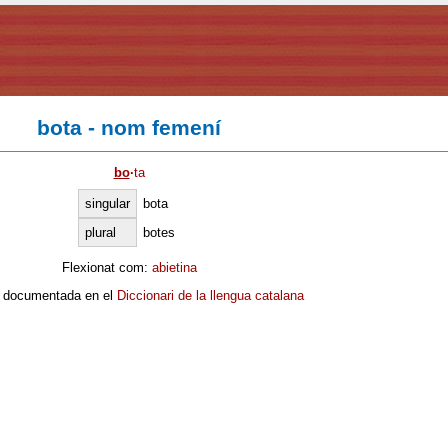
bota - nom femení
bo
·
ta
singular
bota
plural
botes
Flexionat com:
abietina
 documentada en el
Diccionari de la llengua catalana