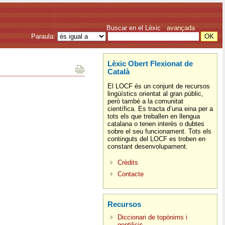
Buscar en el Lèxic
avançada
Paraula:
Lèxic Obert Flexionat de
Català
El LOCF és un conjunt de recursos
lingüístics orientat al gran públic,
però també a la comunitat
científica. Es tracta d’una eina per a
tots els que treballen en llengua
catalana o tenen interès o dubtes
sobre el seu funcionament. Tots els
continguts del LOCF es troben en
constant desenvolupament.
Crèdits
Contacte
Recursos
Diccionari de topònims i
gentilicis