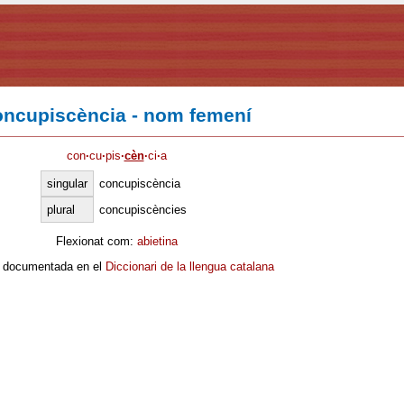
oncupiscència - nom femení
con
·
cu
·
pis
·
cèn
·
ci
·
a
singular
concupiscència
plural
concupiscències
Flexionat com:
abietina
 documentada en el
Diccionari de la llengua catalana