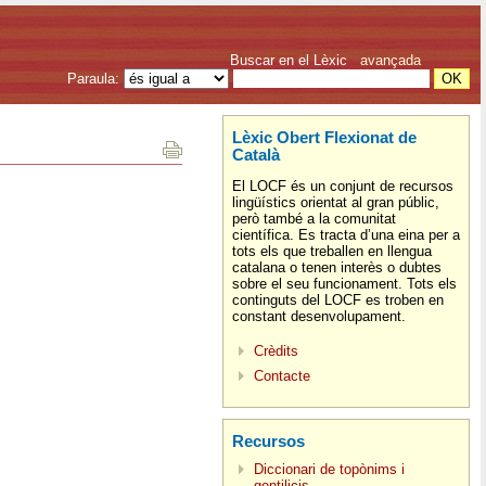
Buscar en el Lèxic
avançada
Paraula:
Lèxic Obert Flexionat de
Català
El LOCF és un conjunt de recursos
lingüístics orientat al gran públic,
però també a la comunitat
científica. Es tracta d’una eina per a
tots els que treballen en llengua
catalana o tenen interès o dubtes
sobre el seu funcionament. Tots els
continguts del LOCF es troben en
constant desenvolupament.
Crèdits
Contacte
Recursos
Diccionari de topònims i
gentilicis