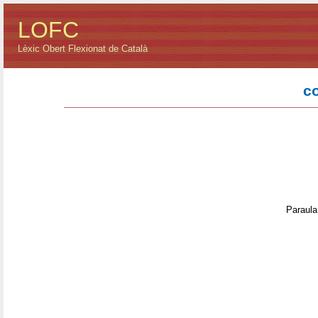
LOFC
Lèxic Obert Flexionat de Català
c
Paraula