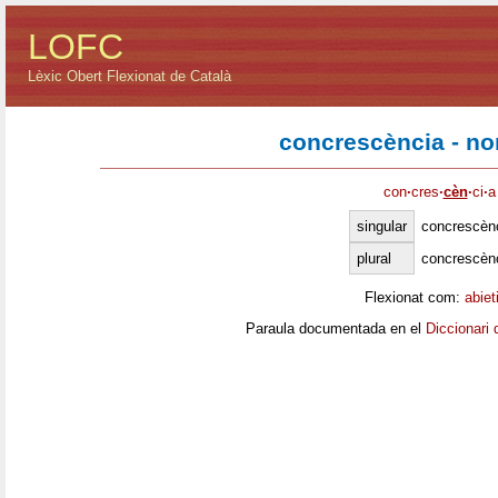
LOFC
Lèxic Obert Flexionat de Català
concrescència - n
con
·
cres
·
cèn
·
ci
·
a
singular
concrescèn
plural
concrescèn
Flexionat com:
abiet
Paraula documentada en el
Diccionari 