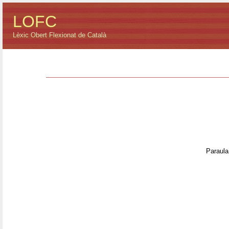
LOFC
Lèxic Obert Flexionat de Català
Paraula