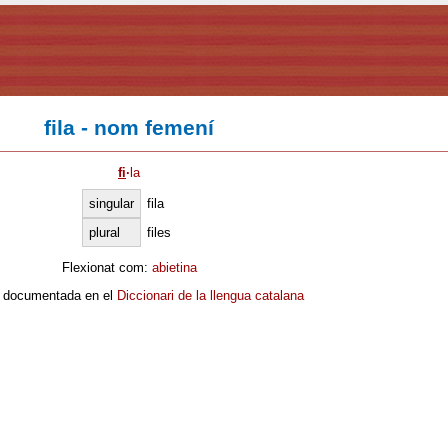
fila - nom femení
fi
·
la
singular
fila
plural
files
Flexionat com:
abietina
 documentada en el
Diccionari de la llengua catalana