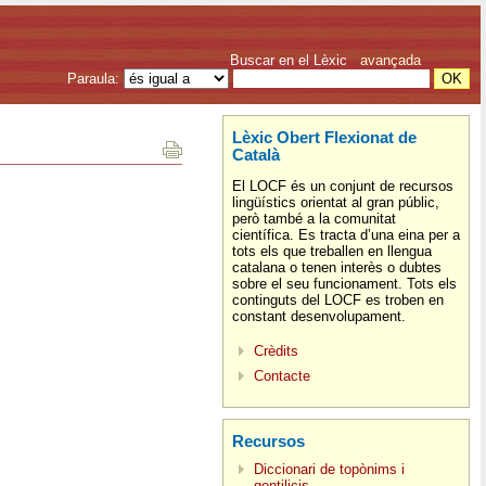
Buscar en el Lèxic
avançada
Paraula:
Lèxic Obert Flexionat de
Català
El LOCF és un conjunt de recursos
lingüístics orientat al gran públic,
però també a la comunitat
científica. Es tracta d’una eina per a
tots els que treballen en llengua
catalana o tenen interès o dubtes
sobre el seu funcionament. Tots els
continguts del LOCF es troben en
constant desenvolupament.
Crèdits
Contacte
Recursos
Diccionari de topònims i
gentilicis