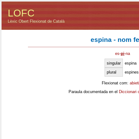
LOFC
Lèxic Obert Flexionat de Català
espina - nom f
es
·
pi
·
na
singular
espina
plural
espines
Flexionat com:
abiet
Paraula documentada en el
Diccionari 