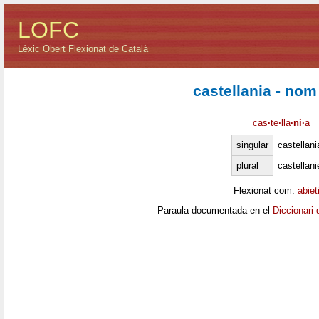
LOFC
Lèxic Obert Flexionat de Català
castellania - nom
cas
·
te
·
lla
·
ni
·
a
singular
castellani
plural
castellani
Flexionat com:
abiet
Paraula documentada en el
Diccionari 