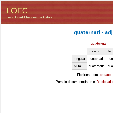
LOFC
Lèxic Obert Flexionat de Català
quaternari - ad
qua
·
ter
·
na
·
ri
masculí
fem
singular
quaternari
qua
plural
quaternaris
qua
Flexionat com:
extracom
Paraula documentada en el
Diccionari 