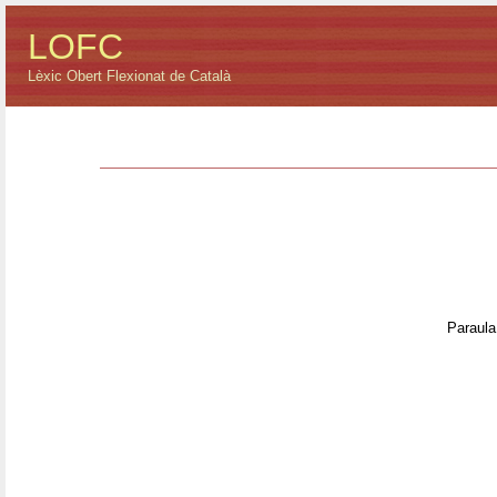
LOFC
Lèxic Obert Flexionat de Català
Paraula