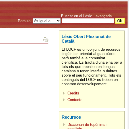
Buscar en el Lèxic
avançada
Paraula:
Lèxic Obert Flexionat de
Català
El LOCF és un conjunt de recursos
lingüístics orientat al gran públic,
però també a la comunitat
científica. Es tracta d’una eina per a
tots els que treballen en llengua
catalana o tenen interès o dubtes
sobre el seu funcionament. Tots els
continguts del LOCF es troben en
constant desenvolupament.
Crèdits
Contacte
Recursos
Diccionari de topònims i
gentilicis