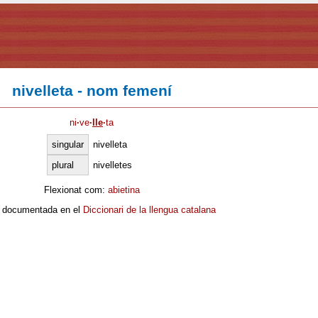
nivelleta - nom femení
ni
·
ve
·
lle
·
ta
singular
nivelleta
plural
nivelletes
Flexionat com:
abietina
 documentada en el
Diccionari de la llengua catalana