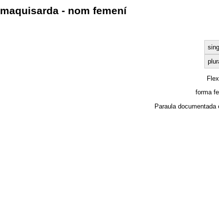
maquisarda - nom femení
sing
plur
Fle
forma f
Paraula documentada 