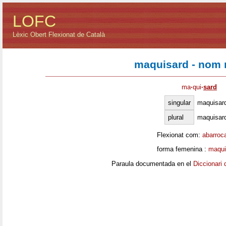
LOFC
Lèxic Obert Flexionat de Català
maquisard - nom 
ma
·
qui
·
sard
singular
maquisar
plural
maquisar
Flexionat com:
abarroc
forma femenina :
maqui
Paraula documentada en el
Diccionari 