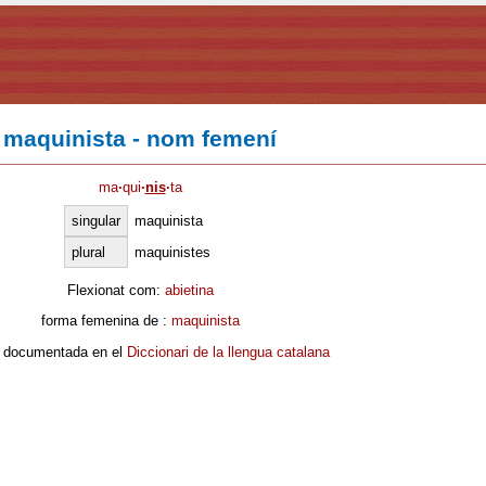
maquinista - nom femení
ma
·
qui
·
nis
·
ta
singular
maquinista
plural
maquinistes
Flexionat com:
abietina
forma femenina de :
maquinista
 documentada en el
Diccionari de la llengua catalana