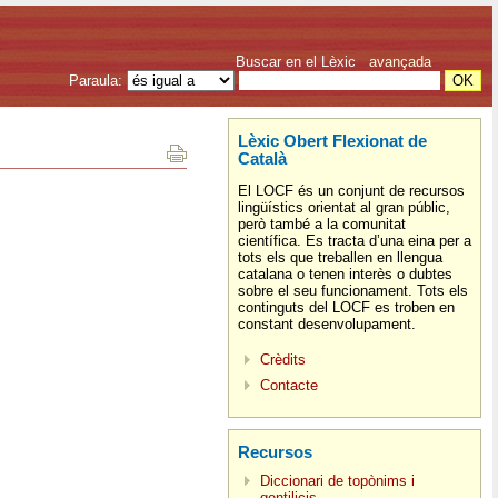
Buscar en el Lèxic
avançada
Paraula:
Lèxic Obert Flexionat de
Català
El LOCF és un conjunt de recursos
lingüístics orientat al gran públic,
però també a la comunitat
científica. Es tracta d’una eina per a
tots els que treballen en llengua
catalana o tenen interès o dubtes
sobre el seu funcionament. Tots els
continguts del LOCF es troben en
constant desenvolupament.
Crèdits
Contacte
Recursos
Diccionari de topònims i
gentilicis