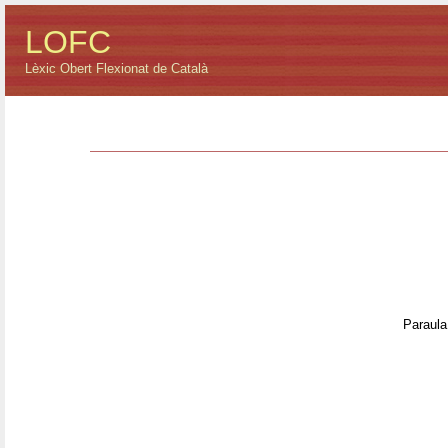
LOFC
Lèxic Obert Flexionat de Català
Paraula