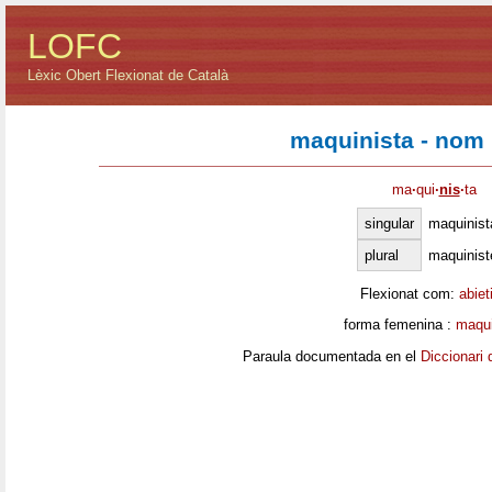
LOFC
Lèxic Obert Flexionat de Català
maquinista - nom
ma
·
qui
·
nis
·
ta
singular
maquinist
plural
maquinist
Flexionat com:
abiet
forma femenina :
maqui
Paraula documentada en el
Diccionari 