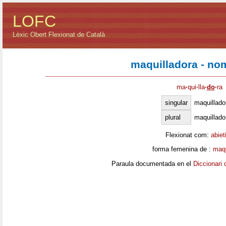
LOFC
Lèxic Obert Flexionat de Català
maquilladora - no
ma
·
qui
·
lla
·
do
·
ra
singular
maquillado
plural
maquillado
Flexionat com:
abiet
forma femenina de :
maqu
Paraula documentada en el
Diccionari 