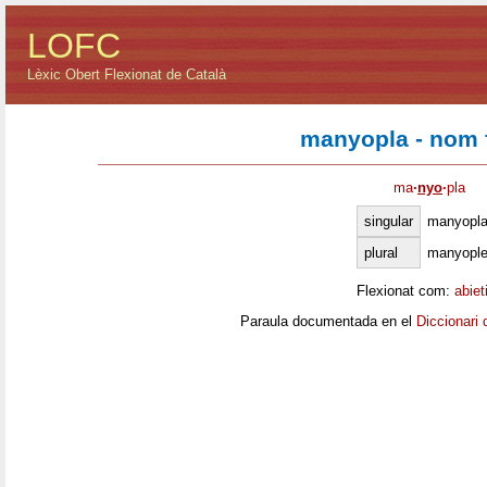
LOFC
Lèxic Obert Flexionat de Català
manyopla - nom 
ma
·
nyo
·
pla
singular
manyopl
plural
manyopl
Flexionat com:
abiet
Paraula documentada en el
Diccionari 