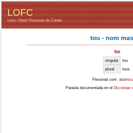
LOFC
Lèxic Obert Flexionat de Català
tou - nom mas
tou
singular
tou
plural
tous
Flexionat com:
abarroc
Paraula documentada en el
Diccionari 