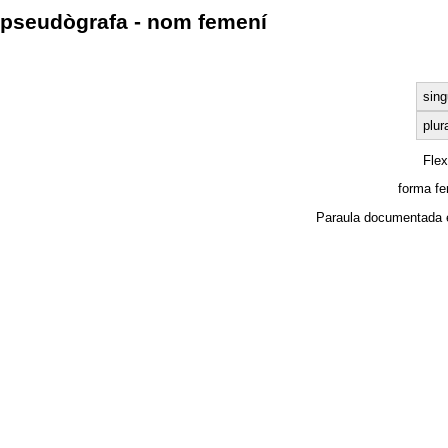
pseudògrafa - nom femení
sing
plur
Fle
forma f
Paraula documentada 