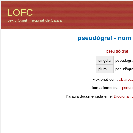
LOFC
Lèxic Obert Flexionat de Català
pseudògraf - nom
pseu
·
dò
·
graf
singular
pseudògra
plural
pseudògra
Flexionat com:
abarroc
forma femenina :
pseud
Paraula documentada en el
Diccionari 