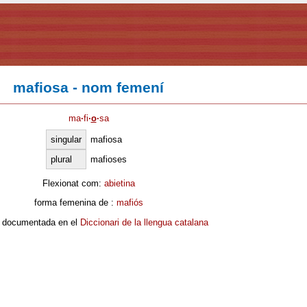
mafiosa - nom femení
ma
·
fi
·
o
·
sa
singular
mafiosa
plural
mafioses
Flexionat com:
abietina
forma femenina de :
mafiós
 documentada en el
Diccionari de la llengua catalana