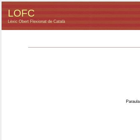
LOFC
Lèxic Obert Flexionat de Català
Paraula