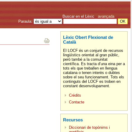
Buscar en el Lèxic
avançada
Paraula:
Lèxic Obert Flexionat de
Català
El LOCF és un conjunt de recursos
lingüístics orientat al gran públic,
però també a la comunitat
científica. Es tracta d’una eina per a
tots els que treballen en llengua
catalana o tenen interès o dubtes
sobre el seu funcionament. Tots els
continguts del LOCF es troben en
constant desenvolupament.
Crèdits
Contacte
Recursos
Diccionari de topònims i
gentilicis