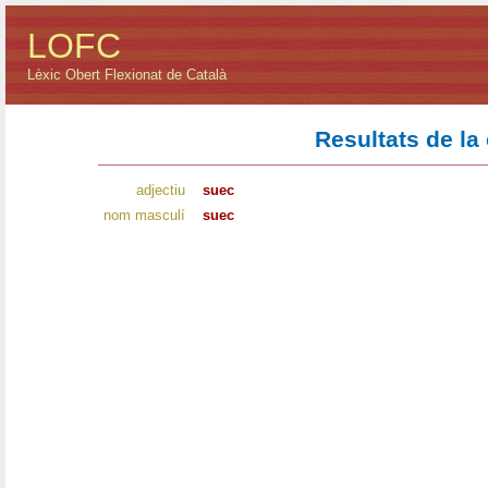
LOFC
Lèxic Obert Flexionat de Català
Resultats de la
adjectiu
suec
nom masculí
suec