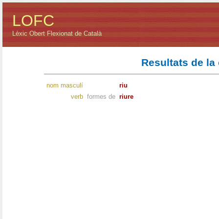
LOFC
Lèxic Obert Flexionat de Català
Resultats de la
nom masculí
riu
verb
formes de
riure