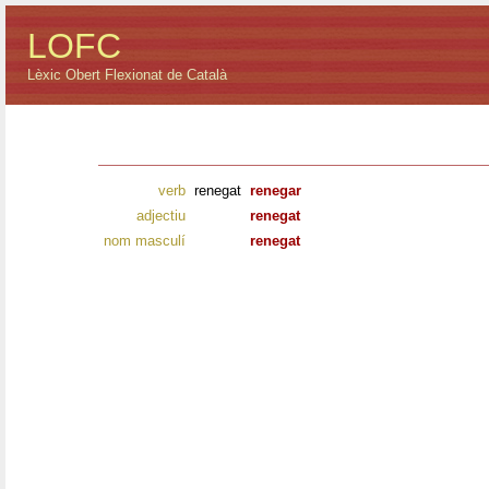
LOFC
Lèxic Obert Flexionat de Català
verb
renegat
renegar
adjectiu
renegat
nom masculí
renegat