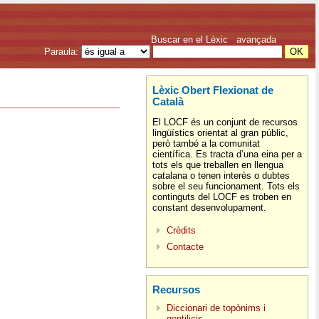
Buscar en el Lèxic
avançada
Paraula:
Lèxic Obert Flexionat de
Català
El LOCF és un conjunt de recursos
lingüístics orientat al gran públic,
però també a la comunitat
científica. Es tracta d’una eina per a
tots els que treballen en llengua
catalana o tenen interès o dubtes
sobre el seu funcionament. Tots els
continguts del LOCF es troben en
constant desenvolupament.
Crèdits
Contacte
Recursos
Diccionari de topònims i
gentilicis