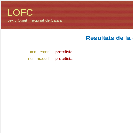
LOFC
Lèxic Obert Flexionat de Català
Resultats de la
nom femení
protetista
nom masculí
protetista