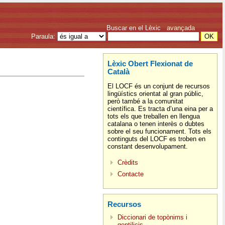
Buscar en el Lèxic
avançada
Paraula:
Lèxic Obert Flexionat de
Català
El LOCF és un conjunt de recursos
lingüístics orientat al gran públic,
però també a la comunitat
científica. Es tracta d’una eina per a
tots els que treballen en llengua
catalana o tenen interès o dubtes
sobre el seu funcionament. Tots els
continguts del LOCF es troben en
constant desenvolupament.
Crèdits
Contacte
Recursos
Diccionari de topònims i
gentilicis