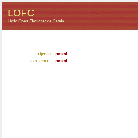
LOFC
Lèxic Obert Flexionat de Català
adjectiu
postal
nom femení
postal