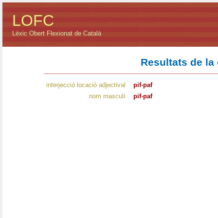
LOFC
Lèxic Obert Flexionat de Català
Resultats de la
interjecció locació adjectival
pif-paf
nom masculí
pif-paf