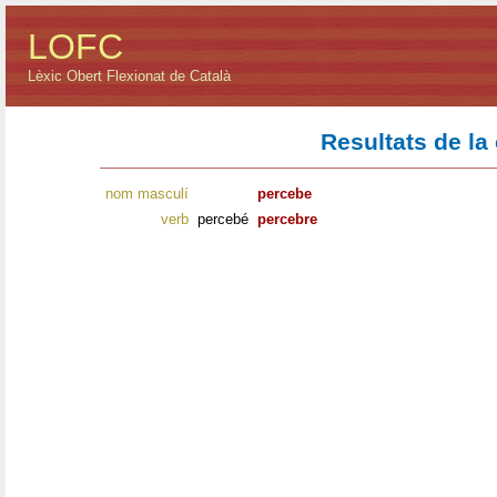
LOFC
Lèxic Obert Flexionat de Català
Resultats de la
nom masculí
percebe
verb
percebé
percebre