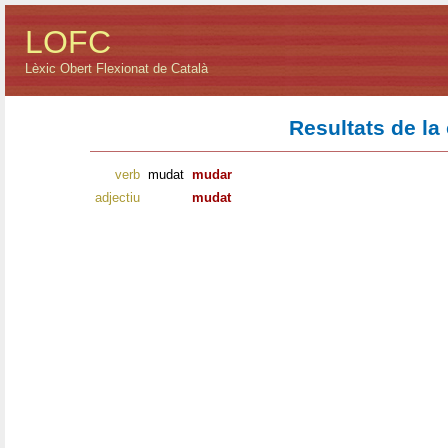
LOFC
Lèxic Obert Flexionat de Català
Resultats de la
verb
mudat
mudar
adjectiu
mudat