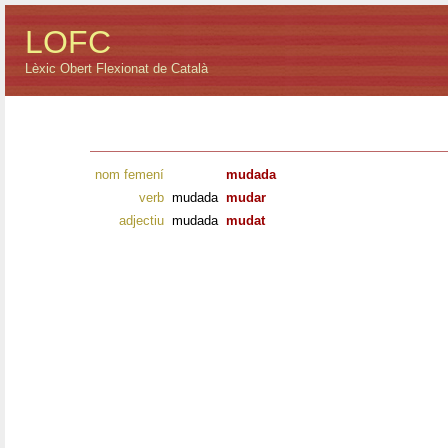
LOFC
Lèxic Obert Flexionat de Català
nom femení
mudada
verb
mudada
mudar
adjectiu
mudada
mudat