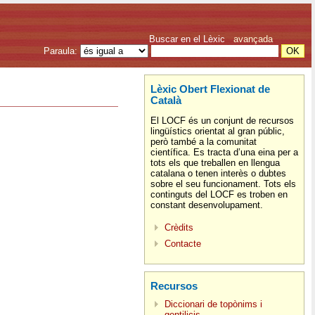
Buscar en el Lèxic
avançada
Paraula:
Lèxic Obert Flexionat de
Català
El LOCF és un conjunt de recursos
lingüístics orientat al gran públic,
però també a la comunitat
científica. Es tracta d’una eina per a
tots els que treballen en llengua
catalana o tenen interès o dubtes
sobre el seu funcionament. Tots els
continguts del LOCF es troben en
constant desenvolupament.
Crèdits
Contacte
Recursos
Diccionari de topònims i
gentilicis