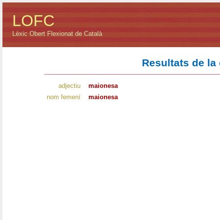
LOFC
Lèxic Obert Flexionat de Català
Resultats de la
adjectiu
maionesa
nom femení
maionesa