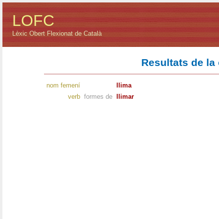
LOFC
Lèxic Obert Flexionat de Català
Resultats de la
nom femení
llima
verb
formes de
llimar