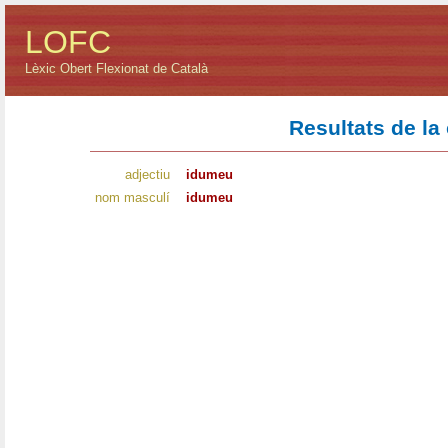
LOFC
Lèxic Obert Flexionat de Català
Resultats de la
adjectiu
idumeu
nom masculí
idumeu