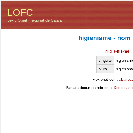
LOFC
Lèxic Obert Flexionat de Català
higienisme - nom
hi
·
gi
·
e
·
nis
·
me
singular
higienism
plural
higienism
Flexionat com:
abarroc
Paraula documentada en el
Diccionari 