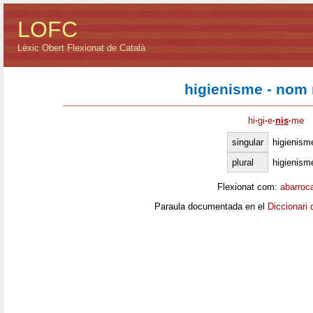
LOFC
Lèxic Obert Flexionat de Català
higienisme - nom
hi
·
gi
·
e
·
nis
·
me
singular
higienism
plural
higienism
Flexionat com:
abarroc
Paraula documentada en el
Diccionari 