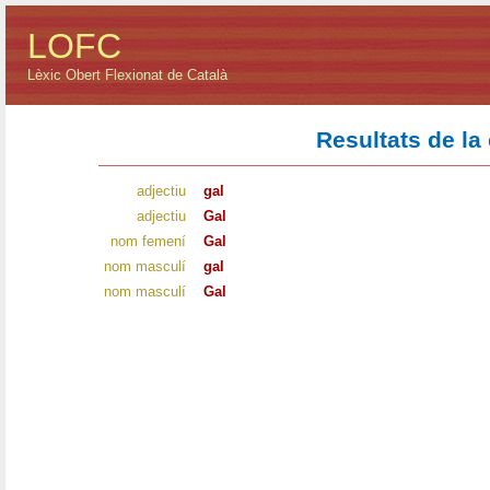
LOFC
Lèxic Obert Flexionat de Català
Resultats de la
adjectiu
gal
adjectiu
Gal
nom femení
Gal
nom masculí
gal
nom masculí
Gal