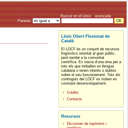
Buscar en el Lèxic
avançada
Paraula:
Lèxic Obert Flexionat de
Català
El LOCF és un conjunt de recursos
lingüístics orientat al gran públic,
però també a la comunitat
científica. Es tracta d’una eina per a
tots els que treballen en llengua
catalana o tenen interès o dubtes
sobre el seu funcionament. Tots els
continguts del LOCF es troben en
constant desenvolupament.
Crèdits
Contacte
Recursos
Diccionari de topònims i
gentilicis