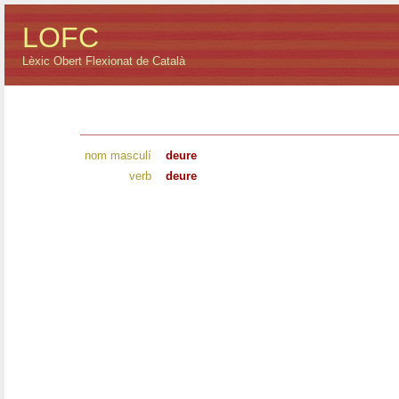
LOFC
Lèxic Obert Flexionat de Català
nom masculí
deure
verb
deure